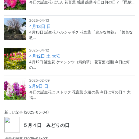
今日の誕生花 ぼたん 花言葉 感謝 感動 今日は何の日？ 「民放…
2025-04-13
4月13日 日
4月13日 誕生花 ハルシャギク 花言葉 「豊かな教養」「善良な
教…
2025-04-12
4月12日 土 大安
4月12日 誕生花 ケマンソウ（鯛釣草） 花言葉 従順 今日は何
の…
2025-02-09
2月9日 日
今日の誕生花は ストック 花言葉 永遠の美 今日は何の日？ 大
福…
新しい記事
(2025-05-04)
５月４日 みどりの日
過去の記事
(2025-05-02)