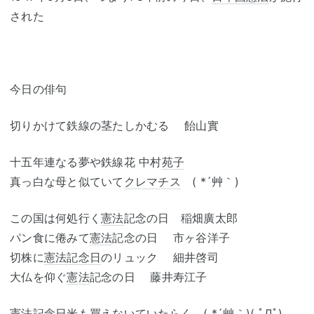
された
今日の俳句
切りかけて鉄線の茎たしかむる 飴山實
十五年連なる夢や鉄線花 中村
苑子
真っ白な母と似ていて
クレマチス
( *´艸｀)
この国は何処行く
憲法
記念の日 稲畑廣太郎
パン食に倦みて
憲法
記念の日 市ヶ谷洋子
切株に
憲法記念日
のリュック 細井啓司
大仏を仰ぐ
憲法
記念の日 藤井寿江子
憲法記念日
米も買えないていたらく ( *´艸｀)( ﾟДﾟ)