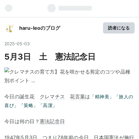
haru-leoのブログ
読者になる
2025
-
05
-
03
5月3日 土 憲法記念日
今日の誕生花
クレマチス
花言葉
は
「精神美」「旅人の
喜び」「策略」「高潔」
今日は何の日？
憲法記念日
1947年5月3日、つまり78年前の今日、
日本国憲法
が施行